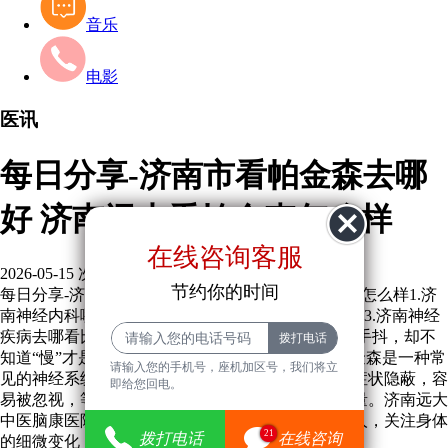
音乐
电影
医讯
每日分享-济南市看帕金森去哪
好 济南远大看帕金森怎么样
在线咨询客服
2026-05-15
次
节约你的时间
每日分享-济南市看帕金森去哪好 济南远大看帕金森怎么样1.济
南神经内科哪家好2.济南市专业治疗神经疾病的医院3.济南神经
疾病去哪看比较好.提到帕金森，很多济南人会想到手抖，却不
知道“慢”才是这种疾病核心、常见的早期症状。帕金森是一种常
请输入您的手机号，座机加区号，我们将立
见的神经系统退行性疾病，多见于中老年人，早期症状隐蔽，容
即给您回电。
易被忽视，等到症状明显时，往往已经影响生活质量。济南远大
中医脑康医院作为济南神经内科医院，提醒中老年人，关注身体
21
拨打电话
在线咨询
的细微变化，才能早发现、早应对。