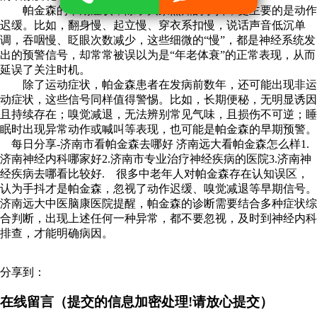
帕金森的早期症状，除了大家熟知的手抖，更主要的是动作
迟缓。比如，翻身慢、起立慢、穿衣系扣慢，说话声音低沉单
调，吞咽慢、眨眼次数减少，这些细微的“慢”，都是神经系统发
出的预警信号，却常常被误以为是“年老体衰”的正常表现，从而
延误了关注时机。
除了运动症状，帕金森患者在发病前数年，还可能出现非运
动症状，这些信号同样值得警惕。比如，长期便秘，无明显诱因
且持续存在；嗅觉减退，无法辨别常见气味，且损伤不可逆；睡
眠时出现异常动作或喊叫等表现，也可能是帕金森的早期预警。
每日分享-济南市看帕金森去哪好 济南远大看帕金森怎么样1.
济南神经内科哪家好2.济南市专业治疗神经疾病的医院3.济南神
经疾病去哪看比较好. 很多中老年人对帕金森存在认知误区，
认为手抖才是帕金森，忽视了动作迟缓、嗅觉减退等早期信号。
济南远大中医脑康医院提醒，帕金森的诊断需要结合多种症状综
合判断，出现上述任何一种异常，都不要忽视，及时到神经内科
排查，才能明确病因。
分享到：
在线留言（提交的信息加密处理!请放心提交）