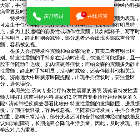
大家，手抖不全是紧张，也可能是特发性震颤，这种神经内科疾
病需要及时关注和科学应对。
40
拨打电话
在线咨询
特发性震颤是一种常见的运动障碍性疾病，以震颤为表现，
可发生于任何年龄，尤其多见于中老年人。它的震颤有明显特
点，多为上肢远端的姿势性或动作性震颤，比如端杯子、写字时
手抖明显，静止时则会减轻，部分患者还会出现头部或声音震
颤，容易被忽视。
很多人会把特发性震颤和帕金森混淆，其实二者有明显区
别。特发性震颤的手抖多在活动时出现，饮酒后可能缓解，且一
般不伴随动作迟缓、肌肉僵硬等症状；而帕金森的震颤多为静止
性震颤，静止时手抖明显，活动时减轻，还会伴随其他相关症
状。济南远大中医脑康医院提醒，出现手抖症状时，要注意区
分，避免误诊。
本周关注-济南专业治疗特发性震颤的医院 济南看特发性震
颤去哪好1.济南神经内科哪家好2.济南市专业治疗神经疾病的医
院3.济南神经疾病去哪看比较好.特发性震颤的发病隐匿，进展缓
慢，早期症状轻微，容易被忽视。但随着病情发展，手抖会逐渐
加重，影响日常活动，部分患者还可能合并轻微神经功能缺损及
认知功能障碍，长期拖延会降低生活质量。因此，及时发现、科
学应对尤为重要。