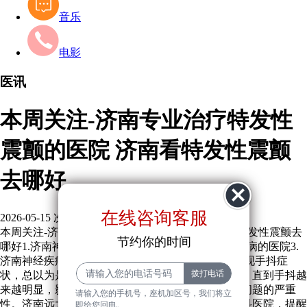
音乐
电影
医讯
本周关注-济南专业治疗特发性
震颤的医院 济南看特发性震颤
去哪好
在线咨询客服
2026-05-15
次
本周关注-济南专业治疗特发性震颤的医院 济南看特发性震颤去
节约你的时间
哪好1.济南神经内科哪家好2.济南市专业治疗神经疾病的医院3.
济南神经疾病去哪看比较好.生活中，不少济南人出现手抖症
状，总以为是紧张、疲劳或压力大导致，不当回事。直到手抖越
来越明显，影响吃饭、写字等日常活动，才意识到问题的严重
请输入您的手机号，座机加区号，我们将立
性。济南远大中医脑康医院作为专业的济南神经内科医院，提醒
即给您回电。