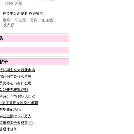
《哪吒之魔
担负电影新使命 答好融合
聚焦一个主题，贯穿一条主线，
以光影
告
帖子
持长期主义为就业市场
年缓刑4年是什么意思
员资格证书有什么用
久能开无犯罪证明
利减少 44%职场人自动
聘:一男子冒用女性身份求职
有犯罪记录吗
校毕业生预计1222万人
英东资本合资成立“中
迟退休改革