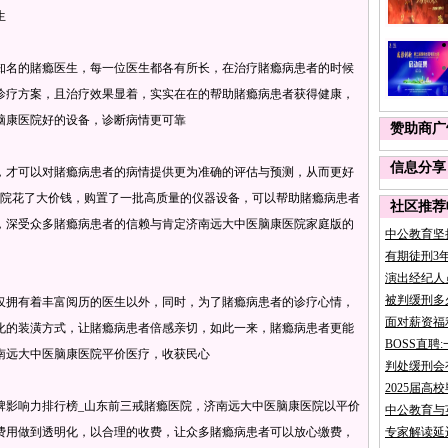
生
知名的賭瘾医生，每一位医生都各有所长，在治疗賭瘾病患者的时候
诊疗方案，且治疗效果显着，实实在在的帮助賭瘾病患者获得健康，
脑康医院好的设备，诊断病情更可靠
赞助商广
信息分享
，才可以对賭瘾病患者的病情提供更为准确的评估与预测，从而更好
医院花了大价钱，购置了一批高质量的仪器设备，可以帮助賭瘾病患者
社区推荐
，深受众多賭瘾病患者的信赖与肯定济南远大中医脑康医院家庭版的
中公教育坚
有期徒刑3
演出经纪人
被判缓刑多
仅拥有着丰富阅历的医生以外，同时，为了賭瘾病患者的诊疗心情，
面对薪资福
化的装潢方式，让賭瘾病患者倍感亲切，如此一来，賭瘾病患者更能
BOSS直
南远大中医脑康医院平价医疗，收获民心
判处缓刑会
2025届高
牌影响力排行榜_山东前三戒賭瘾医院，济南远大中医脑康医院以平价
中公教育与
费用做到透明化，以合理的收费，让众多賭瘾病患者可以放心缴费，
专家解读延