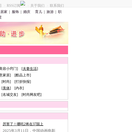
图
RSS订阅
关于我们
联系我们
·
·
·
居家
|
服饰
|
婚庆
育儿
|
旅游
|
职
星
[美容小窍门] [
夫妻生活
]
创意家居] [酷品上市]
 [时尚] [打折快报]
[
美体
] [内衣]
 [名城交友] [时尚网友吧]
厉害了！哪吒2将在37国上
2025年3月11日，中国动画电影