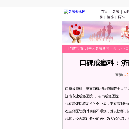
首页
|
名城
|
新
场
|
情感
|
两性
|
|
当前位置：|
中公名城新网
>
医讯
> 
口碑戒瘾科：济
来源:
未
口碑戒瘾科：济南口碑戒賭瘾医院十大品牌
济南专业戒瘾医院3、济南戒瘾医院..
也有着怀揣着梦想的创业者，更有着到处
在选择医院的时候目不暇接，难以抉择，
现状，今天就让专业的医生为大家介绍，