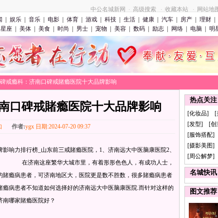
中公名城新网
高级搜索
收藏本站
网站地
·
·
·
闻
|
娱乐
|
音乐
|
电影
|
体育
|
游戏
|
科技
|
生活
|
健康
|
汽车
|
房产
|
理财
|
星座
|
美体
|
美食
|
时尚
|
男士
|
宠物
|
美容
|
数码
|
励志
|
网络
|
电脑
|
明
>口碑戒瘾科：济南口碑戒賭瘾医院十大品牌影响
热点关注
南口碑戒賭瘾医院十大品牌影响
[化妆品] 
[发型] [
知
作者:
ygx 日期:2024-07-20 09:37
[服饰搭配]
[摄影美图] 
影响力排行榜_山东前三戒賭瘾医院，1、济南远大中医脑康医院2、
[周公解梦]
.。 在济南这座繁华大城市里，有着形形色色人，有成功人士，
名城快讯
的賭瘾病患者，可济南地区大，医院更是数不胜数，很多賭瘾病患者
賭瘾病患者不知道如何选择好的济南远大中医脑康医院.而针对这样的
图文推荐
济南哪家賭瘾医院好？