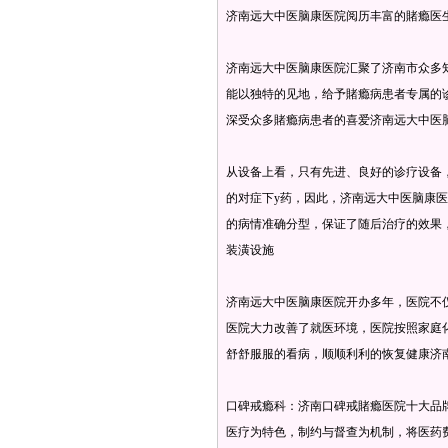
济南远大中医脑康医院阅历丰富的賭瘾医
济南远大中医脑康医院汇聚了济南市众多
能以独特的见地，给予賭瘾病患者专属的
深受众多賭瘾病患者的喜爱济南远大中医
从设备上看，只有先进、良好的诊疗设备
的对症下y药，因此，济南远大中医脑康
的病情准确分型，保证了随后治疗的效果
装潢设施
济南远大中医脑康医院开办多年，医院不
医院大力改善了就医环境，医院按照家庭
舒舒服服的看病，顺顺利利的恢复健康济
口碑戒瘾科：济南口碑戒賭瘾医院十大品
医疗为特色，制约与督查为机制，将医药