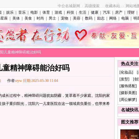
中公名城新网
高级搜索
收藏本站
网站地
·
·
·
闻
|
娱乐
|
音乐
|
电影
|
体育
|
游戏
|
科技
|
生活
|
健康
|
汽车
|
房产
|
理财
|
星座
|
美体
|
美食
|
时尚
|
男士
|
宠物
|
美容
|
数码
|
励志
|
网络
|
电脑
|
明
>沈阳儿童精神障碍能治好吗
热点关注
儿童精神障碍能治好吗
[化妆品] 
[发型] [
知
作者:
zyw 日期:2025-05-30 11:04
[服饰搭配]
[摄影美图] 
成长过程中，精神障碍问题犹如阴霾，笼罩着不少家庭。沈阳的家
[周公解梦]
让孩子重归阳光，沈阳六一儿童医院在这一领域肩负重任，也带来希
名城快讯
图文推荐