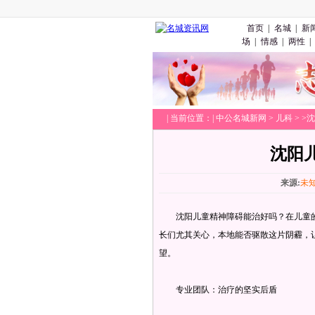
首页
|
名城
|
新
场
|
情感
|
两性
|
|
当前位置：|
中公名城新网
>
儿科
> 
沈阳
来源:
未
沈阳儿童精神障碍能治好吗？在儿童的
长们尤其关心，本地能否驱散这片阴霾，
望。
专业团队：治疗的坚实后盾