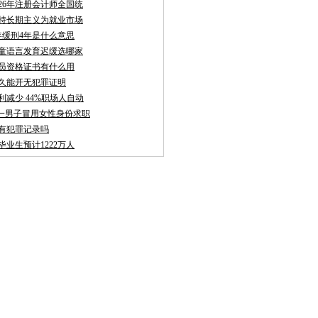
026年注册会计师全国统
持长期主义为就业市场
年缓刑4年是什么意思
童语言发育迟缓选哪家
员资格证书有什么用
久能开无犯罪证明
利减少 44%职场人自动
聘:一男子冒用女性身份求职
有犯罪记录吗
校毕业生预计1222万人