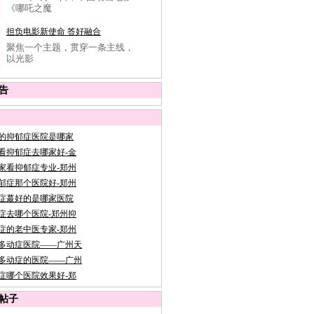
《哪吒之魔
担负电影新使命 答好融合
聚焦一个主题，贯穿一条主线，
以光影
告
的抑郁症医院是哪家
看抑郁症去哪家好-金
家看抑郁症专业-郑州
郁症那个医院好-郑州
症蕞好的是哪家医院
症去哪个医院-郑州抑
症的老中医专家-郑州
多动症医院——广州天
多动症的医院——广州
症哪个医院效果好-郑
帖子