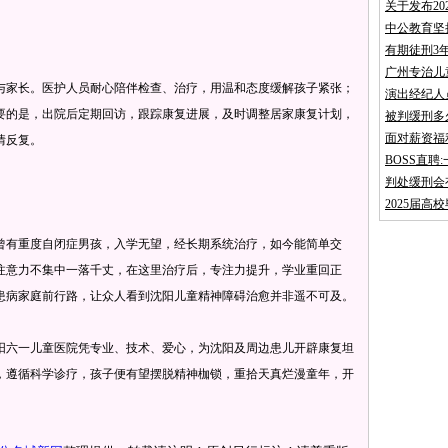
关于发布2
中公教育坚
有期徒刑3
广州专治儿
家长。医护人员耐心陪伴检查、治疗，用温和态度缓解孩子紧张；
演出经纪人
要的是，出院后定期回访，跟踪康复进展，及时调整居家康复计划，
被判缓刑多
面对薪资福
情反复。
BOSS直
判处缓刑会
2025届高
有重度自闭症男孩，入学无望，经长期系统治疗，如今能简单交
注意力不集中一落千丈，在这里治疗后，专注力提升，学业重回正
患病家庭前行路，让众人看到沈阳儿童精神障碍治愈并非遥不可及。
六一儿童医院凭专业、技术、爱心，为沈阳及周边患儿开辟康复坦
，遵循科学诊疗，孩子便有望摆脱精神枷锁，重拾天真烂漫童年，开