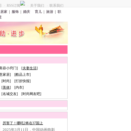
图
RSS订阅
关于我们
联系我们
·
·
·
居家
|
服饰
|
婚庆
育儿
|
旅游
|
职
星
[美容小窍门] [
夫妻生活
]
创意家居] [酷品上市]
 [时尚] [打折快报]
[
美体
] [内衣]
 [名城交友] [时尚网友吧]
厉害了！哪吒2将在37国上
2025年3月11日，中国动画电影