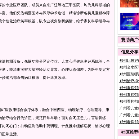
的专业医疗团队，成员来自京广辽等地三甲医院，均为儿科领域的
丰富。他们凭借精湛医术与深厚学术造诣，精准诊断各类儿童精神障
续个性化治疗筑牢根基，以专业视角剖析病情，给予家长科学引导与
赞助商广
信息分享
郑州比较好
沿检测设备，像脑功能分区定位仪、儿童心理健康测评系统等，全
郑州金水区
检测，能清晰洞察大脑神经活动异常、心理状态偏差，为医生制定方
郑州医院哪
一步施治都直击病灶根源，提升康复效率。
郑州治疗抑
郑州看抑郁
郑州看抑郁
郑州看抑郁
广州看儿童
”医教康综合诊疗体系，融合中医西医、物理治疗、心理疏导、康
广州看儿童
物治疗结合行为矫正，规范日常举动；面对自闭症患儿，言语训练、
郑州看抑郁
开封闭心门；抽动症则借助中药调理、针灸推拿缓解症状，辅以心理
社区推荐
归正常生活。