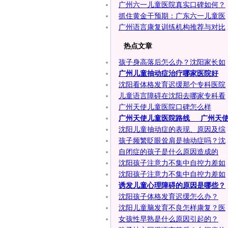
广州六一儿童医院真实口碑如何？
抓住黄金干预期：广东六一儿童医
广州语言康复训练机构推荐与对比
热点文章
孩子身高落后怎么办？沈阳家长如
广州儿童抽动症治疗哪家医院好
沈阳看体格发育迟缓那个专科医院
儿童语言障碍在沈阳去哪家专科看
广州天使儿童医院口碑怎么样
广州天使儿童医院路线___广州天
沈阳儿童抽动症的表现、原因及综
孩子频繁眨眼耸肩是抽动症吗？沈
自闭症的孩子是什么原因造成的
沈阳孩子注意力不集中自控力差如
沈阳孩子注意力不集中自控力差如
诱发儿童心理障碍的原因是哪些？
沈阳孩子体格发育迟缓怎么办？
沈阳儿童脑发育不良怎样康复？医
女孩性早熟是什么原因引起的？