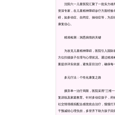
沈阳六一儿童医院汇聚了一批实力雄厚
资深专家，在儿童精神障碍诊疗方面经验
碍，如多动症、自闭症、抽动症等，为后
康复信心。
精准检测：洞悉病情的关键
为攻克儿童精神障碍，医院引入国际前
方位扫描孩子生理与心理状况。通过精准
案提供详实依据，避免盲目治疗，确保每
多元疗法：个性化康复之路
摒弃单一治疗局限，医院采用“三维一体
复训练及家庭教育。针对多动症孩子，药
社交情境模拟配合感觉统合治疗，慢慢打
干预减轻心理负担，多管齐下助力孩子回